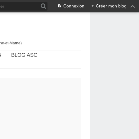
Connexion
+
Créer mon blog
ine-et-Marne)
5
BLOG ASC