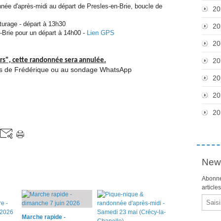
ée d'après-midi au départ de Presles-en-Brie, boucle de
20
turage - départ à 13h30
20
n-Brie pour un départ à 14h00 -
Lien GPS
20
rs", cette randonnée sera annulée.
20
ès de Frédérique ou au sondage WhatsApp
20
20
20
News
Abonne
article
Email
Marche rapide -