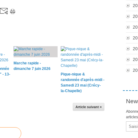
20
20
20
20
20
20
Marche rapide -
onnée
dimanche 7 juin 2026
20
 - 13-
Pique-nique &
randonnée d'après-midi -
Samedi 23 mai (Crécy-
la-Chapelle)
News
Article suivant »
Abonne
article
Email