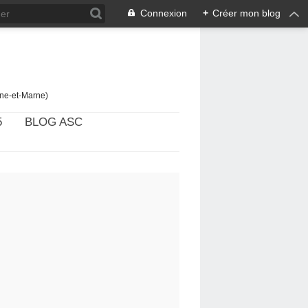
Connexion
+
Créer mon blog
ine-et-Marne)
5
BLOG ASC