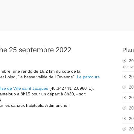
che 25 septembre 2022
Plan
20
(nouve
mbre, une rando de 16.2 km du côté de la
20
Loing, "la basse vallée de l'Orvanne".
Le parcours
20
lise de Ville saint Jacques
(48.3427°N, 2.8960°E).
hanteloup à 8h15 pour un départ à 8h30, - soit
20
5.
sur les canaux habituels. A dimanche !
20
20
20